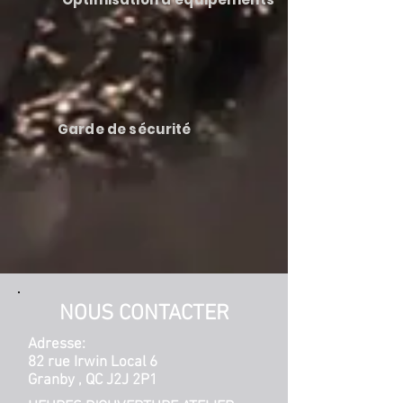
Garde de sécurité
NOUS CONTACTER
Adresse:
82 rue Irwin Local 6
Granby , QC J2J 2P1